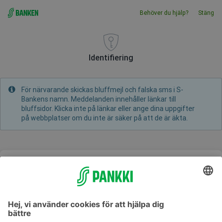
Gå direkt till innehållet
Behöver du hjälp?
Stäng
Identifiering
För närvarande skickas bluffmejl och falska sms i S-
Bankens namn. Meddelanden innehåller länkar till
bluffsidor. Klicka inte på länkar eller ange dina uppgifter
på webbplatser om du inte är säker på att de är äkta.
Identifiering med S-mobil
Skicka en identifieringsbegäran till S-mobile med ditt
användarnamn
Du kan kostnadsfritt kontrollera ditt bortglömda användarnamn