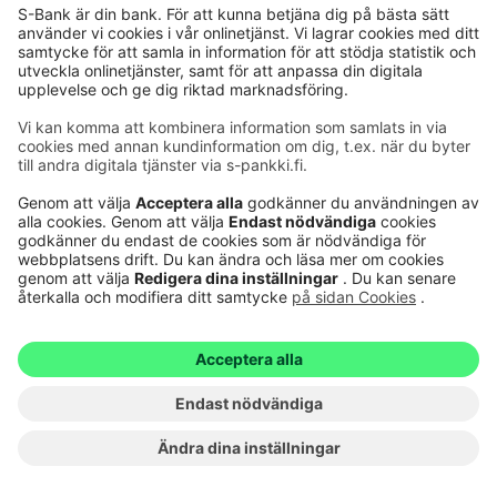
under avsnittet Jag i S-mobilen.
Användarnamn
En siffersekvens på 6-8 siffror.
Skicka
Tillbaka
ELLER
Med kodtabell
Suomi
|
Svenska